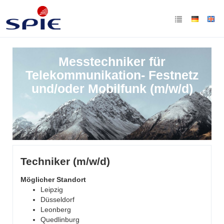
Messtechniker für
Telekommunikation- Festnetz
und/oder Mobilfunk (m/w/d)
Techniker (m/w/d)
Möglicher Standort
Leipzig
Düsseldorf
Leonberg
Quedlinburg