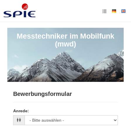
Messtechniker im Mobilfunk
(mwd)
Bewerbungsformular
Anrede
: