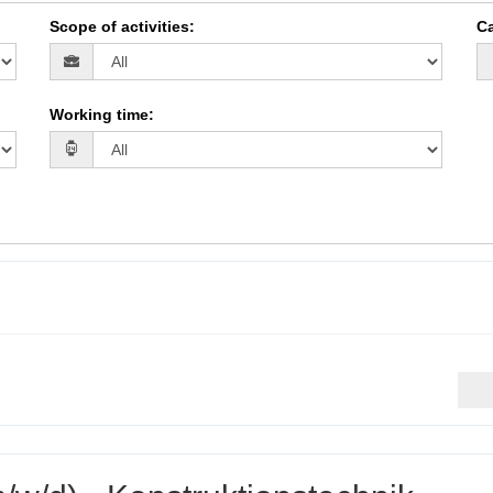
Scope of activities
:
Ca
Working time
: